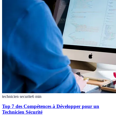
technicien securite
6
min
Top 7 des Compétences à Développer pour un
Technicien Sécurité