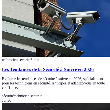
technicien securite
6
min
Les Tendances de la Sécurité à Suivre en 2026
Explorez les tendances de sécurité à suivre en 2026, spécialement
pour les techniciens en sécurité. Anticipez et adaptez-vous en toute
confiance.
sécurité
technicien securite
Jul 30