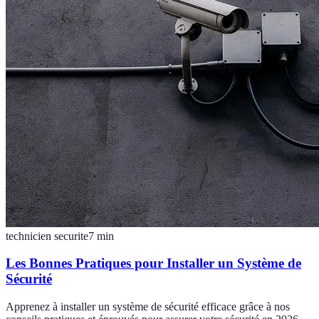
technicien securite
7
min
Les Bonnes Pratiques pour Installer un Système de
Sécurité
Apprenez à installer un système de sécurité efficace grâce à nos