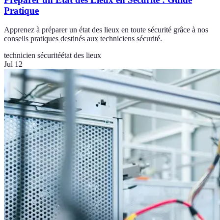
Pratique
Apprenez à préparer un état des lieux en toute sécurité grâce à nos
conseils pratiques destinés aux techniciens sécurité.
technicien sécurité
état des lieux
Jul 12