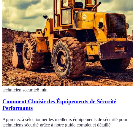
technicien securite
6
min
Comment Choisir des Équipements de Sécurité
Performants
Apprenez à sélectionner les meilleurs équipements de sécurité pour
techniciens sécurité grâce à notre guide complet et détaillé.