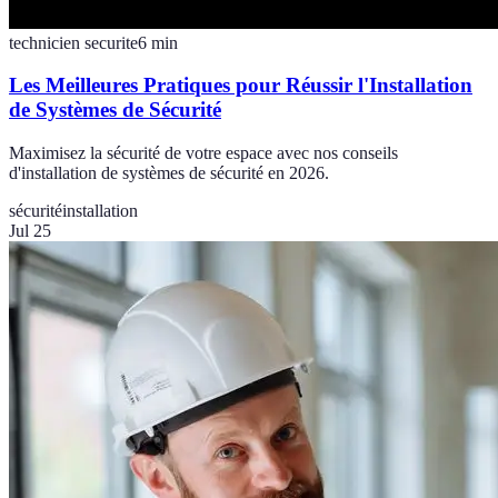
technicien securite
6
min
Les Meilleures Pratiques pour Réussir l'Installation
de Systèmes de Sécurité
Maximisez la sécurité de votre espace avec nos conseils
d'installation de systèmes de sécurité en 2026.
sécurité
installation
Jul 25