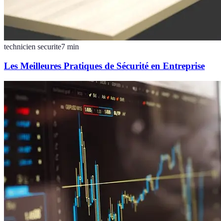
technicien securite
7
min
Les Meilleures Pratiques de Sécurité en Entreprise