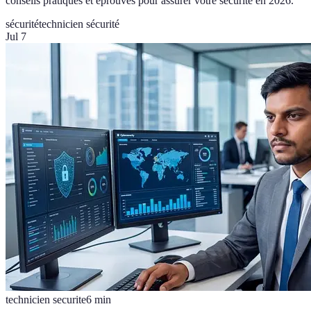
conseils pratiques et éprouvés pour assurer votre sécurité en 2026.
sécurité
technicien sécurité
Jul 7
technicien securite
6
min