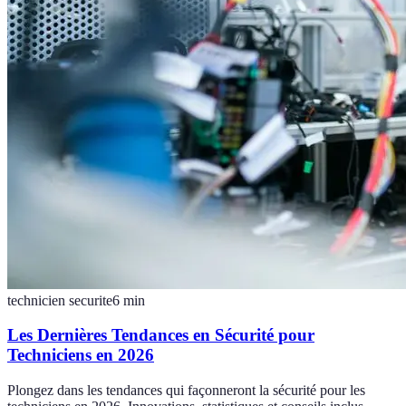
technicien securite
6
min
Les Dernières Tendances en Sécurité pour
Techniciens en 2026
Plongez dans les tendances qui façonneront la sécurité pour les