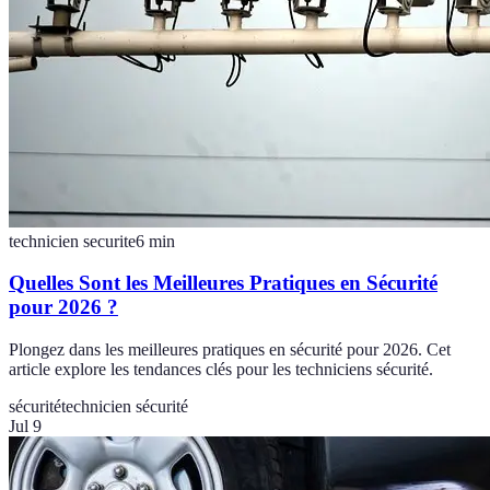
technicien securite
6
min
Quelles Sont les Meilleures Pratiques en Sécurité
pour 2026 ?
Plongez dans les meilleures pratiques en sécurité pour 2026. Cet
article explore les tendances clés pour les techniciens sécurité.
sécurité
technicien sécurité
Jul 9