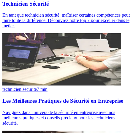
Technicien Sécurité
En tant que technicien sécurité, maîtriser certaines compétences peut
faire toute la différence. Découvrez notre top 7 pour exceller dans le
métier.
technicien securite
7
min
Les Meilleures Pratiques de Sécurité en Entreprise
Naviguez dans l'univers de la sécurité en entreprise avec nos
meilleures pratiques et conseils précieux pour les techniciens
sécurité.