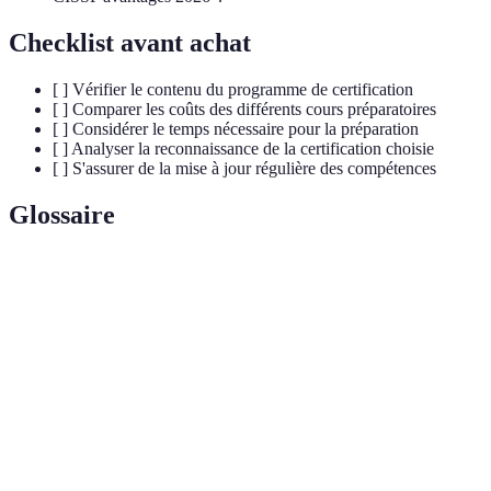
Checklist avant achat
[ ] Vérifier le contenu du programme de certification
[ ] Comparer les coûts des différents cours préparatoires
[ ] Considérer le temps nécessaire pour la préparation
[ ] Analyser la reconnaissance de la certification choisie
[ ] S'assurer de la mise à jour régulière des compétences
Glossaire
Terme
Définition
Certification de hacking éthique visant à protéger les
CEH
systèmes IT
Certification pour les professionnels de la sécurité des
CISSP
systèmes d'information
CISM
Certification axée sur la gestion des projets de sécurité