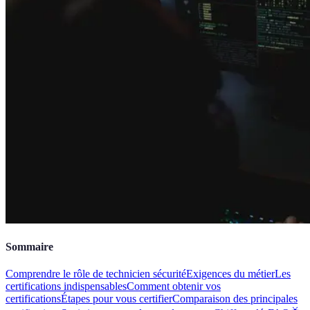
Sommaire
Comprendre le rôle de technicien sécurité
Exigences du métier
Les
certifications indispensables
Comment obtenir vos
certifications
Étapes pour vous certifier
Comparaison des principales