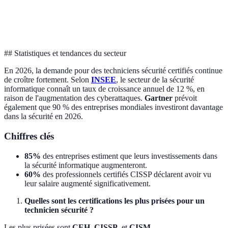
Ajustable
Environ
Entre 600
Va
Coût
selon le
1 500 €
€ et 700 €
éva
pays
## Statistiques et tendances du secteur
En 2026, la demande pour des techniciens sécurité certifiés continue
de croître fortement. Selon
INSEE
, le secteur de la sécurité
informatique connaît un taux de croissance annuel de 12 %, en
raison de l'augmentation des cyberattaques.
Gartner
prévoit
également que 90 % des entreprises mondiales investiront davantage
dans la sécurité en 2026.
Chiffres clés
85%
des entreprises estiment que leurs investissements dans
la sécurité informatique augmenteront.
60%
des professionnels certifiés CISSP déclarent avoir vu
leur salaire augmenté significativement.
Quelles sont les certifications les plus prisées pour un
technicien sécurité ?
Les plus prisées sont
CEH
,
CISSP
, et
CISM
.