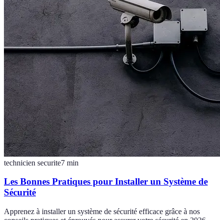
technicien securite
7
min
Les Bonnes Pratiques pour Installer un Système de
Sécurité
Apprenez à installer un système de sécurité efficace grâce à nos