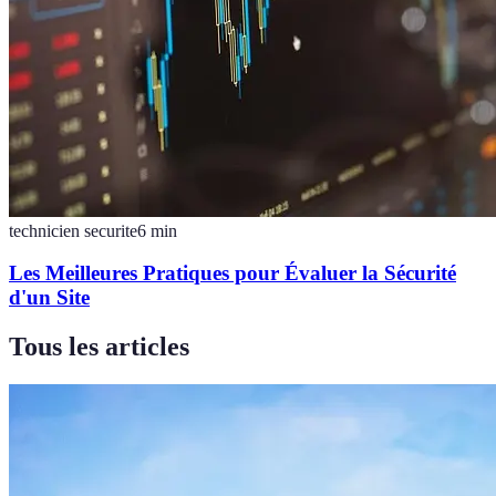
technicien securite
6
min
Les Meilleures Pratiques pour Évaluer la Sécurité
d'un Site
Tous les articles