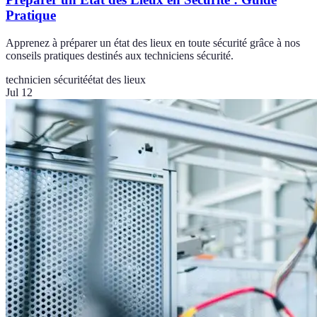
Pratique
Apprenez à préparer un état des lieux en toute sécurité grâce à nos
conseils pratiques destinés aux techniciens sécurité.
technicien sécurité
état des lieux
Jul 12