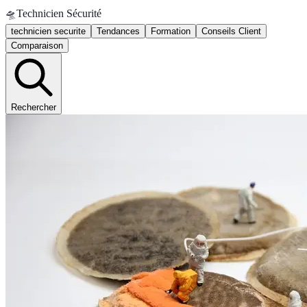
🛸
Technicien Sécurité
technicien securite
Tendances
Formation
Conseils Client
Comparaison
Rechercher