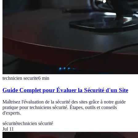
technicien securite
6
min
Guide Complet pour Évaluer la Sécurité d'un Site
Maîtrisez l'évaluation de la sécurité des sites grâce à notre guide
pratique pour techniciens sécurité. Étapes, outils et conseils
d'experts.
sécurité
technicien sécurité
Jul 11