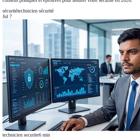
conseils pratiques et éprouvés pour assurer votre sécurité en 2026.
sécurité
technicien sécurité
Jul 7
technicien securite
6
min