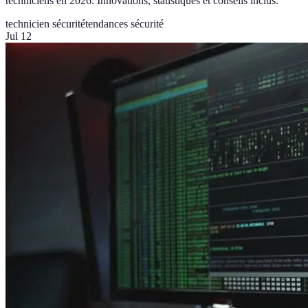
techniciens en 2026. Innovations, statistiques et conseils inclus.
technicien sécurité
tendances sécurité
Jul 12