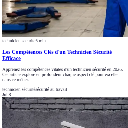
technicien securite
5
min
Les Compétences Clés d'un Technicien Sécurité
Efficace
Apprenez les compétences vitales d'un technicien sécurité en 2026.
Cet article explore en profondeur chaque aspect clé pour exceller
dans ce métier.
technicien sécurité
sécurité au travail
Jul 8