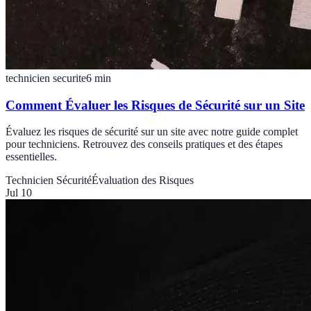
technicien securite
6
min
Comment Évaluer les Risques de Sécurité sur un Site
Évaluez les risques de sécurité sur un site avec notre guide complet
pour techniciens. Retrouvez des conseils pratiques et des étapes
essentielles.
Technicien Sécurité
Évaluation des Risques
Jul 10