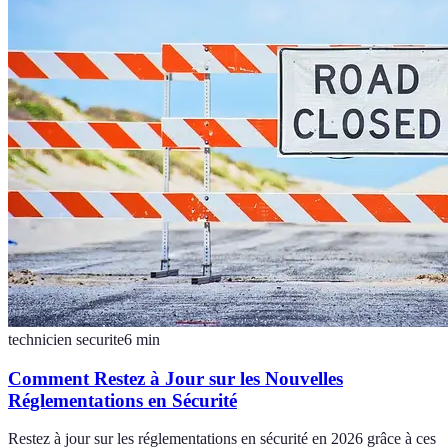
technicien securite
6
min
Comment Restez à Jour sur les Nouvelles
Réglementations en Sécurité
Restez à jour sur les réglementations en sécurité en 2026 grâce à ces