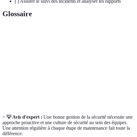
[ ] Assurer le suivi des incidents et analyser les rapports
Glossaire
Terme
Définition
Technicien
Un professionnel spécialisé dans la mise en place et
sécurité
la maintenance des systèmes de sécurité.
Audit de
Processus d'évaluation de la sécurité des systèmes en
sécurité
place.
Vigilance
Capacité des utilisateurs à reconnaître et à réagir face
humaine
aux menaces potentielles.
>
💡 Avis d'expert :
Une bonne gestion de la sécurité nécessite une
approche proactive et une culture de sécurité au sein des équipes.
Une attention régulière à chaque étape de maintenance fait toute la
différence.