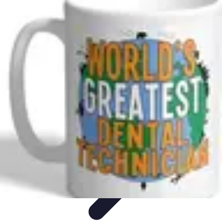
Technicien Sécurité
technicien securite
Tendances
Stratégies
Bonnes Pratiques
Conseils
Client
Technicien Sécurité