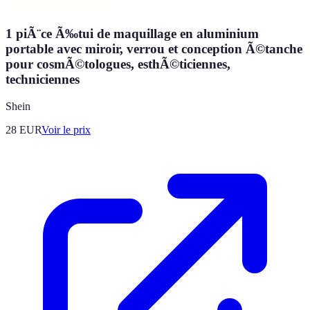
1 piÃ¨ce Ã‰tui de maquillage en aluminium
portable avec miroir, verrou et conception Ã©tanche
pour cosmÃ©tologues, esthÃ©ticiennes,
techniciennes
Shein
28
EUR
Voir le prix