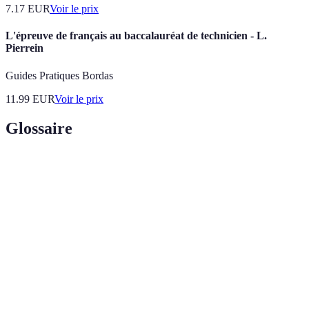
7.17
EUR
Voir le prix
L'épreuve de français au baccalauréat de technicien - L.
Pierrein
Guides Pratiques Bordas
11.99
EUR
Voir le prix
Glossaire
Terme
Définition
Système
Dispositif conçu pour alerter en cas de
d'alarme
violation de sécurité par un signal sonore.
Méthodes pour réguler et limiter l'accès à une
Contrôle d'accès
zone ou un bâtiment.
Capacité des appareils à se connecter et à
Interconnectivité