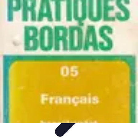
Technicien Sécurité
technicien securite
Tendances
Stratégies
Bonnes Pratiques
Conseils
Client
Technicien Sécurité