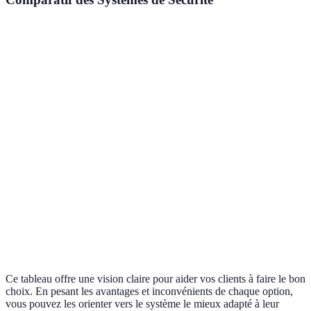
Critère
Option A
Option B
Option C
Verdi
Selon
Coût initial
Faible
Élevé
Modéré
budge
Facilité
Optio
Simple
Complexe
Intermédiaire
d'installation
privi
Préfé
Efficacité
Bonne
Excellente
Moyenne
Opti
Suivi à
Opti
Non
Oui
Oui
distance
reco
Ce tableau offre une vision claire pour aider vos clients à faire le bon
choix. En pesant les avantages et inconvénients de chaque option,
vous pouvez les orienter vers le système le mieux adapté à leur