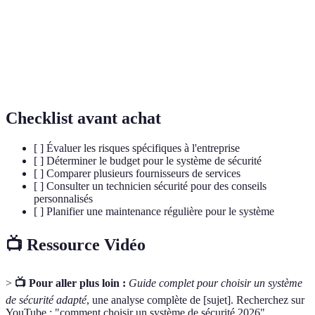
Caméras de
Dispositifs utilisés pour observer et enregistrer les
surveillance
activités dans certaines zones.
Dispositifs qui signalent une intrusion ou un
Alarmes
événement anormal.
Checklist avant achat
[ ] Évaluer les risques spécifiques à l'entreprise
[ ] Déterminer le budget pour le système de sécurité
[ ] Comparer plusieurs fournisseurs de services
[ ] Consulter un technicien sécurité pour des conseils
personnalisés
[ ] Planifier une maintenance régulière pour le système
📺 Ressource Vidéo
>
📺 Pour aller plus loin :
Guide complet pour choisir un système
de sécurité adapté
, une analyse complète de [sujet]. Recherchez sur
YouTube : "comment choisir un système de sécurité 2026".