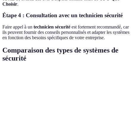
Choisir
.
Étape 4 : Consultation avec un technicien sécurité
Faire appel à un
technicien sécurité
est fortement recommandé, car
ils peuvent fournir des conseils personnalisés et adapter les systèmes
en fonction des besoins spécifiques de votre entreprise.
Comparaison des types de systèmes de
sécurité
Critère
Système A (Alarme)
Système B (Caméra)
S
Coût initial
Élevé
Modéré
É
Facilité
Facile
Moyenne
Di
d'installation
Protection