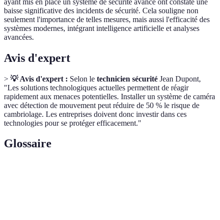
ayant mis en place un système de sécurité avancé ont constaté une
baisse significative des incidents de sécurité. Cela souligne non
seulement l'importance de telles mesures, mais aussi l'efficacité des
systèmes modernes, intégrant intelligence artificielle et analyses
avancées.
Avis d'expert
>
💡 Avis d'expert :
Selon le
technicien sécurité
Jean Dupont,
"Les solutions technologiques actuelles permettent de réagir
rapidement aux menaces potentielles. Installer un système de caméra
avec détection de mouvement peut réduire de 50 % le risque de
cambriolage. Les entreprises doivent donc investir dans ces
technologies pour se protéger efficacement."
Glossaire
Terme
Définition
Contrôle
Système qui permet de réguler qui peut accéder à
d'accès
des zones spécifiques d'une entreprise.