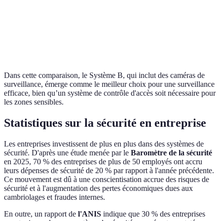
Faible
Élevée
É
préventive
Surveillance
Non
Oui
O
à distance
Dans cette comparaison, le Système B, qui inclut des caméras de
surveillance, émerge comme le meilleur choix pour une surveillance
efficace, bien qu’un système de contrôle d'accès soit nécessaire pour
les zones sensibles.
Statistiques sur la sécurité en entreprise
Les entreprises investissent de plus en plus dans des systèmes de
sécurité. D'après une étude menée par le
Baromètre de la sécurité
en 2025, 70 % des entreprises de plus de 50 employés ont accru
leurs dépenses de sécurité de 20 % par rapport à l'année précédente.
Ce mouvement est dû à une conscientisation accrue des risques de
sécurité et à l'augmentation des pertes économiques dues aux
cambriolages et fraudes internes.
En outre, un rapport de
l'ANIS
indique que 30 % des entreprises