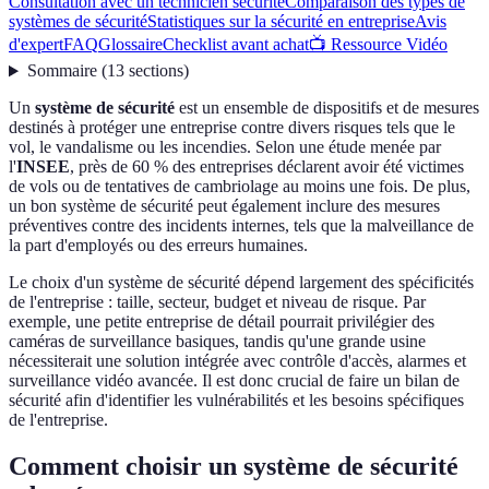
Consultation avec un technicien sécurité
Comparaison des types de
systèmes de sécurité
Statistiques sur la sécurité en entreprise
Avis
d'expert
FAQ
Glossaire
Checklist avant achat
📺 Ressource Vidéo
Sommaire
(
13
sections
)
Un
système de sécurité
est un ensemble de dispositifs et de mesures
destinés à protéger une entreprise contre divers risques tels que le
vol, le vandalisme ou les incendies. Selon une étude menée par
l'
INSEE
, près de 60 % des entreprises déclarent avoir été victimes
de vols ou de tentatives de cambriolage au moins une fois. De plus,
un bon système de sécurité peut également inclure des mesures
préventives contre des incidents internes, tels que la malveillance de
la part d'employés ou des erreurs humaines.
Le choix d'un système de sécurité dépend largement des spécificités
de l'entreprise : taille, secteur, budget et niveau de risque. Par
exemple, une petite entreprise de détail pourrait privilégier des
caméras de surveillance basiques, tandis qu'une grande usine
nécessiterait une solution intégrée avec contrôle d'accès, alarmes et
surveillance vidéo avancée. Il est donc crucial de faire un bilan de
sécurité afin d'identifier les vulnérabilités et les besoins spécifiques
de l'entreprise.
Comment choisir un système de sécurité