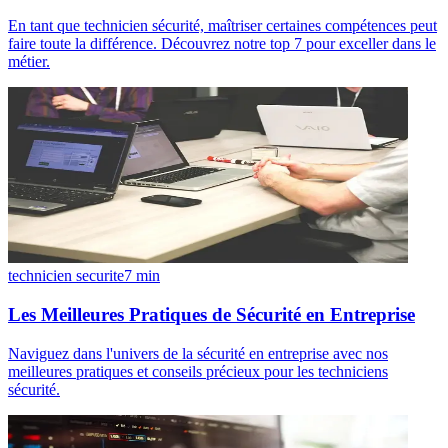
En tant que technicien sécurité, maîtriser certaines compétences peut
faire toute la différence. Découvrez notre top 7 pour exceller dans le
métier.
technicien securite
7
min
Les Meilleures Pratiques de Sécurité en Entreprise
Naviguez dans l'univers de la sécurité en entreprise avec nos
meilleures pratiques et conseils précieux pour les techniciens
sécurité.