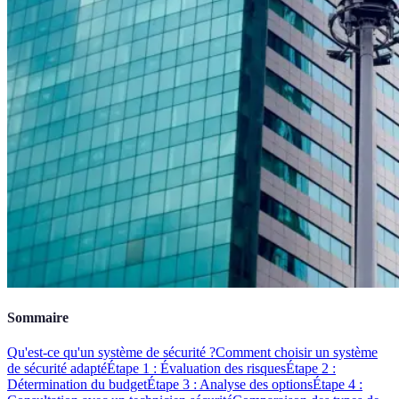
Sommaire
Qu'est-ce qu'un système de sécurité ?
Comment choisir un système
de sécurité adapté
Étape 1 : Évaluation des risques
Étape 2 :
Détermination du budget
Étape 3 : Analyse des options
Étape 4 :