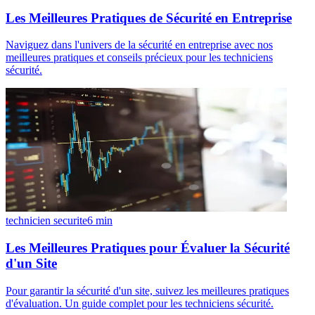
Les Meilleures Pratiques de Sécurité en Entreprise
Naviguez dans l'univers de la sécurité en entreprise avec nos
meilleures pratiques et conseils précieux pour les techniciens
sécurité.
technicien securite
6
min
Les Meilleures Pratiques pour Évaluer la Sécurité
d'un Site
Pour garantir la sécurité d'un site, suivez les meilleures pratiques
d'évaluation. Un guide complet pour les techniciens sécurité.