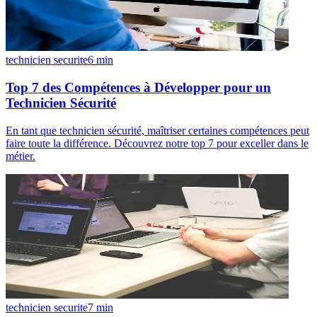
technicien securite
6
min
Top 7 des Compétences à Développer pour un
Technicien Sécurité
En tant que technicien sécurité, maîtriser certaines compétences peut
faire toute la différence. Découvrez notre top 7 pour exceller dans le
métier.
technicien securite
7
min