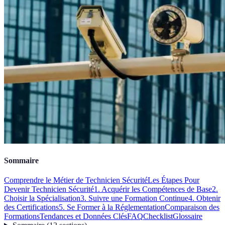
Sommaire
Comprendre le Métier de Technicien Sécurité
Les Étapes Pour
Devenir Technicien Sécurité
1. Acquérir les Compétences de Base
2.
Choisir la Spécialisation
3. Suivre une Formation Continue
4. Obtenir
des Certifications
5. Se Former à la Réglementation
Comparaison des
Formations
Tendances et Données Clés
FAQ
Checklist
Glossaire