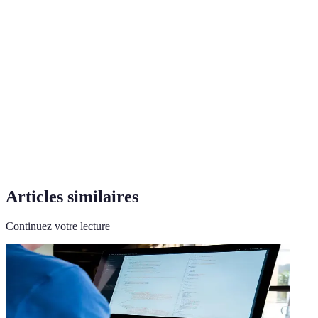
Terme
Définition
Ensemble des mesures prises pour protéger des
Sécurité
biens.
Reconnaissance formelle de compétences
Certification
acquises.
Réglementation
Lois et règlements encadrant une activité.
Articles similaires
Continuez votre lecture