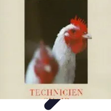
Technicien Sécurité
technicien securite
Tendances
Stratégies
Bonnes Pratiques
Conseils
Client
Technicien Sécurité