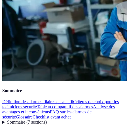
Sommaire
Définition des alarmes filaires et sans fil
Critères de choix pour les
techniciens sécurité
Tableau comparatif des alarmes
Analyse des
avantages et inconvénients
FAQ sur les alarmes de
sécurité
Glossaire
Checklist avant achat
Sommaire
(
7
sections
)