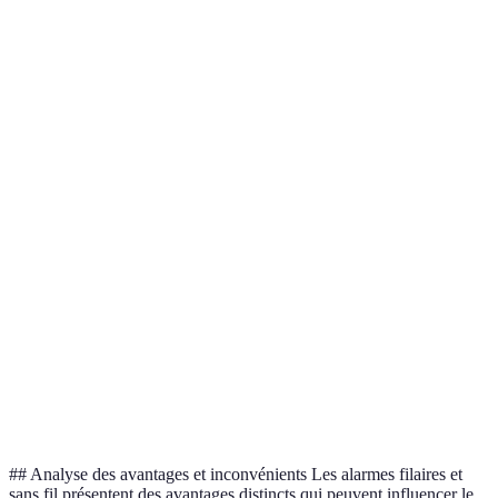
Sans fil
Plus complexe,
Simple, pas de
pour
Installation
nécessite des
câblage nécessaire
installat
câbles
rapide
Moins élevé, mais
Investir
pièces de
dans le
Coût initial
Élevé
rechange
filaire p
coûteuses
long ter
Très fiable,
Fiable, mais
Filaire
Fiabilité
moins exposée
vulnérable aux
pour plu
aux interférences
brouillages
de sécuri
Moins
Besoin de
Filaire p
Maintenance
fréquemment
contrôle fréquent
économi
requis
des batteries
## Analyse des avantages et inconvénients Les alarmes filaires et
sans fil présentent des avantages distincts qui peuvent influencer le