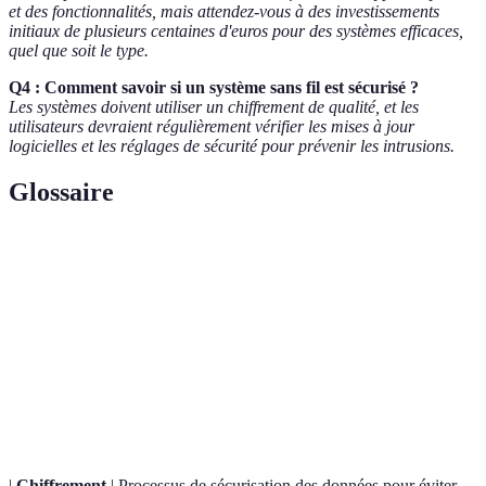
et des fonctionnalités, mais attendez-vous à des investissements
initiaux de plusieurs centaines d'euros pour des systèmes efficaces,
quel que soit le type.
Q4 : Comment savoir si un système sans fil est sécurisé ?
Les systèmes doivent utiliser un chiffrement de qualité, et les
utilisateurs devraient régulièrement vérifier les mises à jour
logicielles et les réglages de sécurité pour prévenir les intrusions.
Glossaire
Terme
Définition
Alarme
Système d'alarme ayant des connexions par câble pour
filaire
relier les composants.
Alarme
Système d'alarme qui utilise des ondes radio pour la
sans fil
communication entre les éléments.
|
Chiffrement
| Processus de sécurisation des données pour éviter