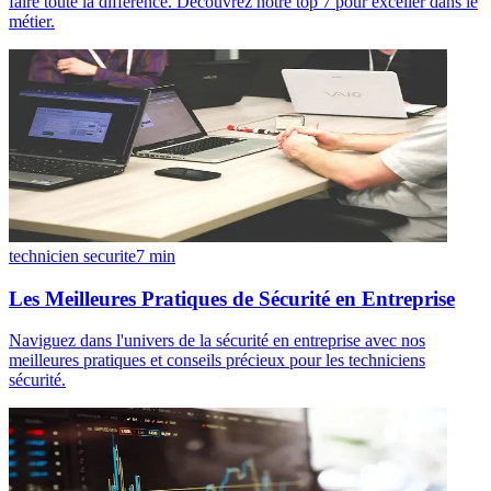
faire toute la différence. Découvrez notre top 7 pour exceller dans le
métier.
technicien securite
7
min
Les Meilleures Pratiques de Sécurité en Entreprise
Naviguez dans l'univers de la sécurité en entreprise avec nos
meilleures pratiques et conseils précieux pour les techniciens
sécurité.