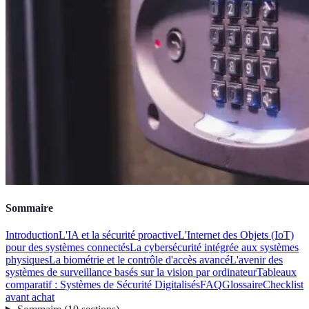
Sommaire
Introduction
L'IA et la sécurité proactive
L'Internet des Objets (IoT)
pour des systèmes connectés
La cybersécurité intégrée aux systèmes
physiques
La biométrie et le contrôle d'accès avancé
L'avenir des
systèmes de surveillance basés sur la vision par ordinateur
Tableaux
comparatif : Systèmes de Sécurité Digitalisés
FAQ
Glossaire
Checklist
avant achat