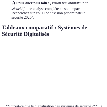
📺 Pour aller plus loin :
[Vision par ordinateur en
sécurité]
, une analyse complète de son impact.
Recherchez sur YouTube : "vision par ordinateur
sécurité 2026".
Tableaux comparatif : Systèmes de
Sécurité Digitalisés
Critère
Ai Concept
IoT Capteurs
Biometric Access
Avantages
Proactivité
Connectivité
Précision
Inconvénients
Coût élevé
Complexité
Conformité
Utilisation
Entreprises
Particuliers
Gouvernements
Prix
€€€
€€
€€
1. **Qu'est-ce que la digitalisation des systèmes de sécurité ?** La