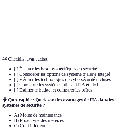
Intelligence Artificielle, technologie d'apprentissage
IA
automatique.
IoT
Internet des Objets, réseau d'appareils connectés.
Technologie utilisant les caractéristiques physiques
Biométrie
pour identifier un individu.
## Checklist avant achat
[ ] Évaluer les besoins spécifiques en sécurité
[ ] Considérer les options de système d’alerte intégré
[ ] Vérifier les technologies de cybersécurité incluses
[ ] Comparer les systèmes utilisant l'IA et l'IoT
[ ] Estimer le budget et comparer les offres
🧠 Quiz rapide : Quels sont les avantages de l'IA dans les
systèmes de sécurité ?
A) Moins de maintenance
B) Proactivité des menaces
C) Coût inférieur