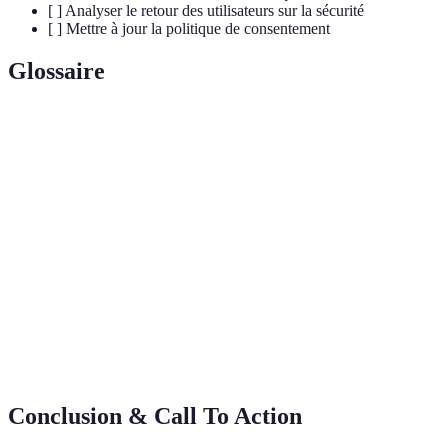
[ ] Analyser le retour des utilisateurs sur la sécurité
[ ] Mettre à jour la politique de consentement
Glossaire
Terme
Définition
Technologie de stockage et de transmission
Blockchain
d'informations sécurisées, sans organe de
contrôle.
Consentement
Accord donné par une personne consciente des
Éclairé
conséquences de ses choix.
Audit de
Processus d'évaluation des systèmes pour vérifier
Sécurité
le respect des normes de sécurité.
Conclusion & Call To Action