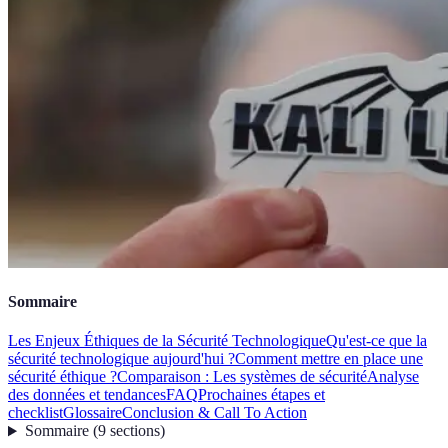
Sommaire
Les Enjeux Éthiques de la Sécurité Technologique
Qu'est-ce que la
sécurité technologique aujourd'hui ?
Comment mettre en place une
sécurité éthique ?
Comparaison : Les systèmes de sécurité
Analyse
des données et tendances
FAQ
Prochaines étapes et
checklist
Glossaire
Conclusion & Call To Action
Sommaire
(
9
sections
)