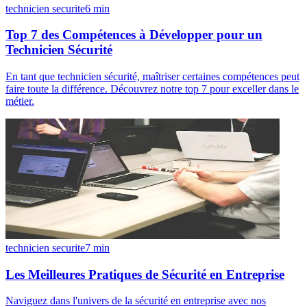
technicien securite
6
min
Top 7 des Compétences à Développer pour un
Technicien Sécurité
En tant que technicien sécurité, maîtriser certaines compétences peut
faire toute la différence. Découvrez notre top 7 pour exceller dans le
métier.
technicien securite
7
min
Les Meilleures Pratiques de Sécurité en Entreprise
Naviguez dans l'univers de la sécurité en entreprise avec nos