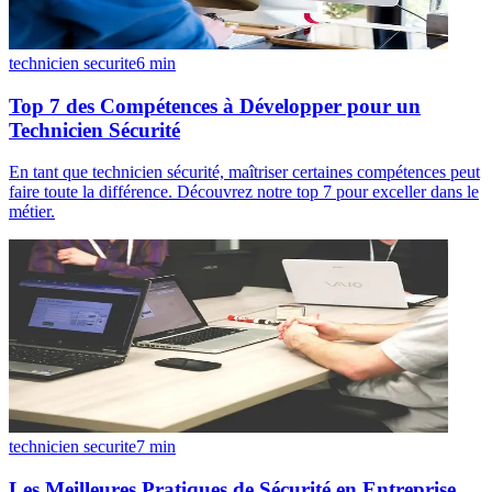
technicien securite
6
min
Top 7 des Compétences à Développer pour un
Technicien Sécurité
En tant que technicien sécurité, maîtriser certaines compétences peut
faire toute la différence. Découvrez notre top 7 pour exceller dans le
métier.
technicien securite
7
min
Les Meilleures Pratiques de Sécurité en Entreprise