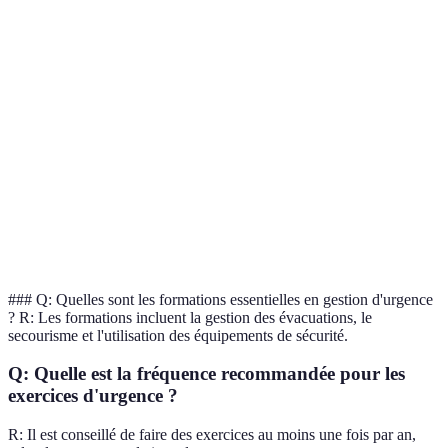
Réactivité
Élevée
Moyenne
Faible
Coût
Modéré
Bas
Élevé
d'implémentation
Facilité
Facile
Complexe
Moyenne
d'utilisation
Fortement
Peu
Adaptabilité
Moyenne
adaptable
adaptable
### Q: Quelles sont les formations essentielles en gestion d'urgence
? R: Les formations incluent la gestion des évacuations, le
secourisme et l'utilisation des équipements de sécurité.
Q: Quelle est la fréquence recommandée pour les
exercices d'urgence ?
R: Il est conseillé de faire des exercices au moins une fois par an,