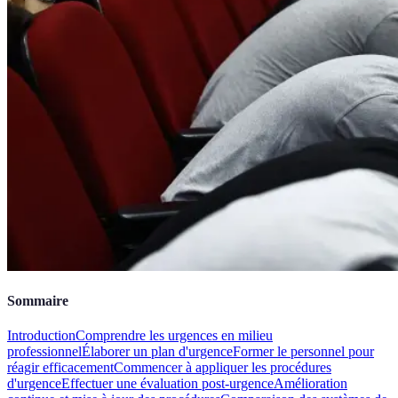
Sommaire
Introduction
Comprendre les urgences en milieu
professionnel
Élaborer un plan d'urgence
Former le personnel pour
réagir efficacement
Commencer à appliquer les procédures
d'urgence
Effectuer une évaluation post-urgence
Amélioration