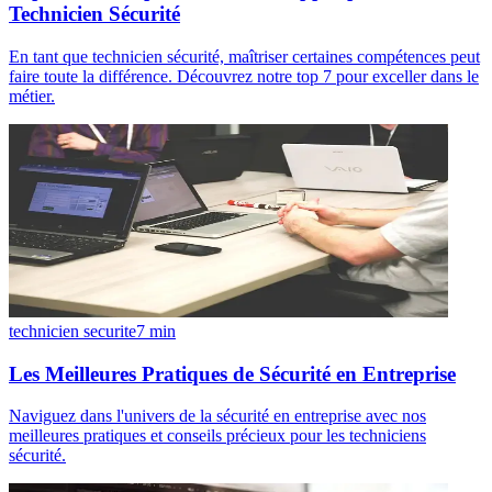
Technicien Sécurité
En tant que technicien sécurité, maîtriser certaines compétences peut
faire toute la différence. Découvrez notre top 7 pour exceller dans le
métier.
technicien securite
7
min
Les Meilleures Pratiques de Sécurité en Entreprise
Naviguez dans l'univers de la sécurité en entreprise avec nos
meilleures pratiques et conseils précieux pour les techniciens
sécurité.