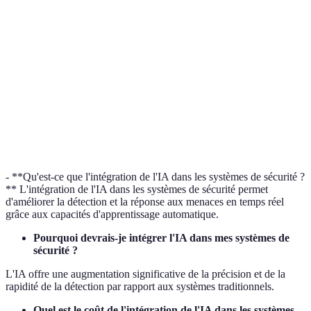
Option
Efficacité
Haute
Moyenne
Moyenne
A
Facilité
Option
Difficulté
Moyenne
Facile
d'intégration
C
Option
Support
Excellent
Bon
Moyen
A
- **Qu'est-ce que l'intégration de l'IA dans les systèmes de sécurité ?
** L'intégration de l'IA dans les systèmes de sécurité permet
d'améliorer la détection et la réponse aux menaces en temps réel
grâce aux capacités d'apprentissage automatique.
Pourquoi devrais-je intégrer l'IA dans mes systèmes de
sécurité ?
L'IA offre une augmentation significative de la précision et de la
rapidité de la détection par rapport aux systèmes traditionnels.
Quel est le coût de l'intégration de l'IA dans les systèmes