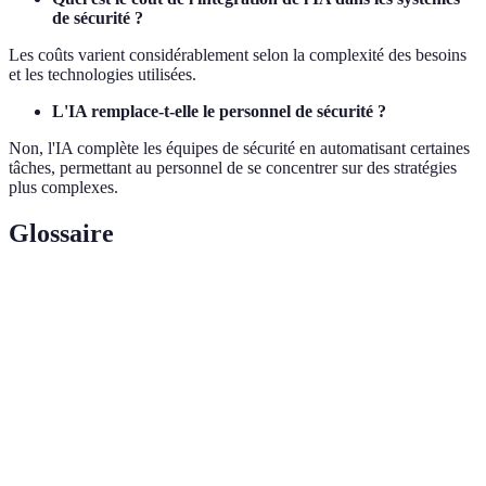
de sécurité ?
Les coûts varient considérablement selon la complexité des besoins
et les technologies utilisées.
L'IA remplace-t-elle le personnel de sécurité ?
Non, l'IA complète les équipes de sécurité en automatisant certaines
tâches, permettant au personnel de se concentrer sur des stratégies
plus complexes.
Glossaire
Terme
Définition
Intelligence Artificielle, la simulation de processus
IA
humains par des machines.
Machine
Un sous-ensemble de l'IA qui permet aux systèmes
Learning
d'apprendre à partir des données.