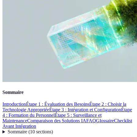
Sommaire
Introduction
Étape 1 : Évaluation des Besoins
Étape 2 : Choisir la
Technologie Appropriée
Étape 3 : Intégration et Configuration
Étape
4 : Formation du Personnel
Étape 5 : Surveillance et
Maintenance
Comparaison des Solutions IA
FAQ
Glossaire
Checklist
Avant Intégration
Sommaire
(
10
sections
)