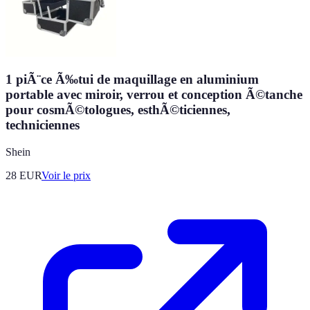
1 piÃ¨ce Ã‰tui de maquillage en aluminium
portable avec miroir, verrou et conception Ã©tanche
pour cosmÃ©tologues, esthÃ©ticiennes,
techniciennes
Shein
28
EUR
Voir le prix