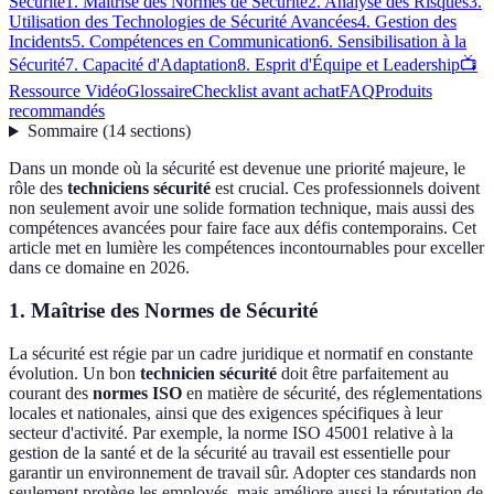
Sécurité
1. Maîtrise des Normes de Sécurité
2. Analyse des Risques
3.
Utilisation des Technologies de Sécurité Avancées
4. Gestion des
Incidents
5. Compétences en Communication
6. Sensibilisation à la
Sécurité
7. Capacité d'Adaptation
8. Esprit d'Équipe et Leadership
📺
Ressource Vidéo
Glossaire
Checklist avant achat
FAQ
Produits
recommandés
Sommaire
(
14
sections
)
Dans un monde où la sécurité est devenue une priorité majeure, le
rôle des
techniciens sécurité
est crucial. Ces professionnels doivent
non seulement avoir une solide formation technique, mais aussi des
compétences avancées pour faire face aux défis contemporains. Cet
article met en lumière les compétences incontournables pour exceller
dans ce domaine en 2026.
1. Maîtrise des Normes de Sécurité
La sécurité est régie par un cadre juridique et normatif en constante
évolution. Un bon
technicien sécurité
doit être parfaitement au
courant des
normes ISO
en matière de sécurité, des réglementations
locales et nationales, ainsi que des exigences spécifiques à leur
secteur d'activité. Par exemple, la norme ISO 45001 relative à la
gestion de la santé et de la sécurité au travail est essentielle pour
garantir un environnement de travail sûr. Adopter ces standards non
seulement protège les employés, mais améliore aussi la réputation de