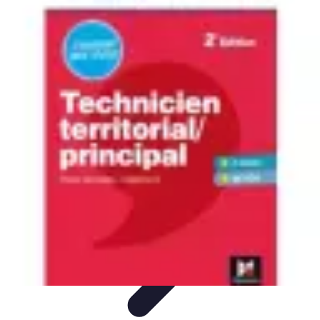
Technicien Sécurité
technicien securite
Tendances
Stratégies
Bonnes Pratiques
Conseils
Client
Technicien Sécurité