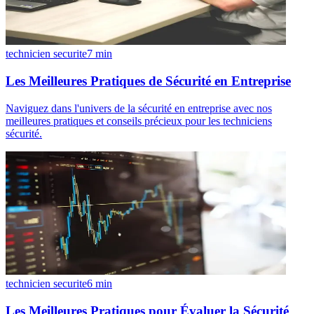
technicien securite
7
min
Les Meilleures Pratiques de Sécurité en Entreprise
Naviguez dans l'univers de la sécurité en entreprise avec nos
meilleures pratiques et conseils précieux pour les techniciens
sécurité.
technicien securite
6
min
Les Meilleures Pratiques pour Évaluer la Sécurité