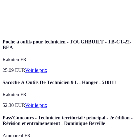
Culture
Ensemble des valeurs, croyances et comportements qui
de
affectent la sécurité au sein d'une organisation.
Sécurité
Poche à outils pour technicien - TOUGHBUILT - TB-CT-22-
BEA
Rakuten FR
25.09
EUR
Voir le prix
Sacoche À Outils De Technicien 9 L - Hanger - 510111
Rakuten FR
52.30
EUR
Voir le prix
Pass'Concours - Technicien territorial / principal - 2e édition -
Révision et entrainenement - Dominique Berville
Ammareal FR