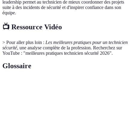
leadership permet au technicien de mieux coordonner des projets
suite à des incidents de sécurité et d'inspirer confiance dans son
équipe.
📺 Ressource Vidéo
> Pour aller plus loin :
Les meilleures pratiques pour un technicien
sécurité
, une analyse complète de la profession. Recherchez sur
YouTube : "meilleures pratiques technicien sécurité 2026".
Glossaire
Terme
Définition
ISO
Norme internationale pour la gestion de la santé et de
45001
la sécurité au travail.
Analyse
Processus d'identification, d'évaluation et de
de
priorisation des risques.
Risques