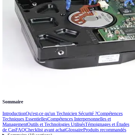
Sommaire
Introduction
Qu'est-ce qu'un Technicien Sécurité ?
Compétences
Techniques Essentielles
Compétences Interpersonnelles et
Management
Outils et Technologies Utilisés
Témoignages et Études
de Cas
FAQ
Checklist avant achat
Glossaire
Produits recommandés