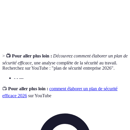
Équipement de
Ensemble des équipements destinés à
Protection
protéger un salarié lors de l'exécution de
Individuelle (EPI)
son travail.
Ensemble des lois régissant les conditions
Code du travail
de travail en France.
>
📺 Pour aller plus loin :
Découvrez comment élaborer un plan de
sécurité efficace,
une analyse complète de la sécurité au travail.
Recherchez sur YouTube : "plan de sécurité entreprise 2026".
- - ---
📺
Pour aller plus loin :
comment élaborer un plan de sécurité
efficace 2026
sur YouTube