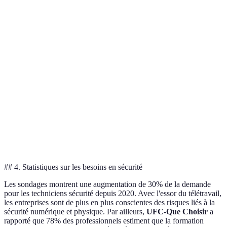
plateforme)
hébergement)
Très flexible (horaires
Moins flexible (horaires
Flexibilité
libres)
fixes)
Engagement
Moins interactif
Haut (interaction directe)
Dépendant de l'auto-
Efficacité
Plus d'engagement
discipline
Idéal pour les
Verdict
Préféré pour les pratiques
autodidactes
## 4. Statistiques sur les besoins en sécurité
Les sondages montrent une augmentation de 30% de la demande
pour les techniciens sécurité depuis 2020. Avec l'essor du télétravail,
les entreprises sont de plus en plus conscientes des risques liés à la
sécurité numérique et physique. Par ailleurs,
UFC-Que Choisir
a
rapporté que 78% des professionnels estiment que la formation