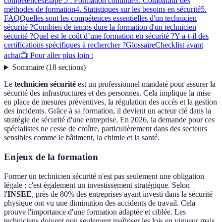
compétences
Étape 5 : Formation continue
3. Comparatif des
méthodes de formation
4. Statistiques sur les besoins en sécurité
5.
FAQ
Quelles sont les compétences essentielles d'un technicien
sécurité ?
Combien de temps dure la formation d'un technicien
sécurité ?
Quel est le coût d’une formation en sécurité ?
Y a-t-il des
certifications spécifiques à rechercher ?
Glossaire
Checklist avant
achat
📺 Pour aller plus loin :
Sommaire
(
18
sections
)
Le
technicien sécurité
est un professionnel mandaté pour assurer la
sécurité des infrastructures et des personnes. Cela implique la mise
en place de mesures préventives, la régulation des accès et la gestion
des incidents. Grâce à sa formation, il devient un acteur clé dans la
stratégie de sécurité d'une entreprise. En 2026, la demande pour ces
spécialistes ne cesse de croître, particulièrement dans des secteurs
sensibles comme le bâtiment, la chimie et la santé.
Enjeux de la formation
Former un technicien sécurité n'est pas seulement une obligation
légale ; c'est également un investissement stratégique. Selon
l'
INSEE
, près de 80% des entreprises ayant investi dans la sécurité
physique ont vu une diminution des accidents de travail. Cela
prouve l'importance d'une formation adaptée et ciblée. Les
techniciens doivent non seulement maîtriser les lois en vigueur mais