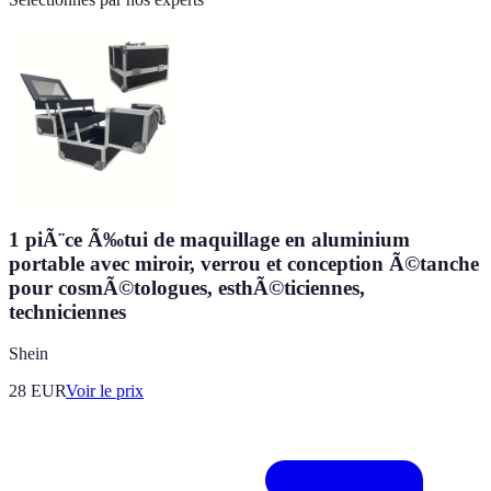
1 piÃ¨ce Ã‰tui de maquillage en aluminium
portable avec miroir, verrou et conception Ã©tanche
pour cosmÃ©tologues, esthÃ©ticiennes,
techniciennes
Shein
28
EUR
Voir le prix