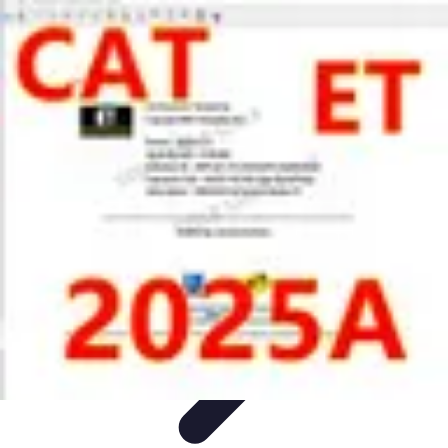
Technicien Sécurité
technicien securite
Tendances
Stratégies
Bonnes Pratiques
Conseils
Client
Technicien Sécurité