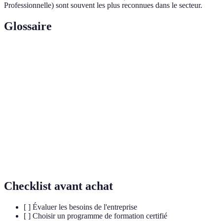
Professionnelle) sont souvent les plus reconnues dans le secteur.
Glossaire
Terme
Définition
Gestion des
Processus d'identification et d'évaluation des
risques
risques
Législation en
Ensemble des lois et normes relatives à la
sécurité
sécurité
Certification
Reconnaissance officielle des compétences
CQP
professionnelles
Checklist avant achat
[ ] Évaluer les besoins de l'entreprise
[ ] Choisir un programme de formation certifié