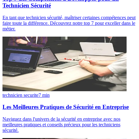
Technicien Sécurité
En tant que technicien sécurité, maîtriser certaines compétences peut
faire toute la différence. Découvrez notre top 7 pour exceller dans le
métier.
technicien securite
7
min
Les Meilleures Pratiques de Sécurité en Entreprise
Naviguez dans l'univers de la sécurité en entreprise avec nos
meilleures pratiques et conseils précieux pour les techniciens
sécurité.