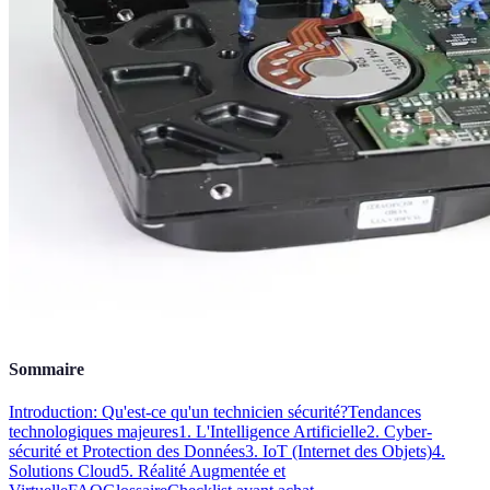
Sommaire
Introduction: Qu'est-ce qu'un technicien sécurité?
Tendances
technologiques majeures
1. L'Intelligence Artificielle
2. Cyber-
sécurité et Protection des Données
3. IoT (Internet des Objets)
4.
Solutions Cloud
5. Réalité Augmentée et