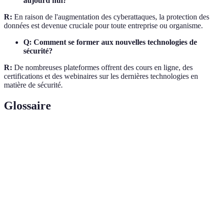
aujourd'hui?
R:
En raison de l'augmentation des cyberattaques, la protection des
données est devenue cruciale pour toute entreprise ou organisme.
Q: Comment se former aux nouvelles technologies de
sécurité?
R:
De nombreuses plateformes offrent des cours en ligne, des
certifications et des webinaires sur les dernières technologies en
matière de sécurité.
Glossaire
Terme
Définition
Technologie
Réseau d'appareils physiques interconnectés pour
IoT
collecter et échanger des données.
Cyber-
Ensemble des mesures pour protéger les systèmes
sécurité
informatiques contre les cyberattaques.