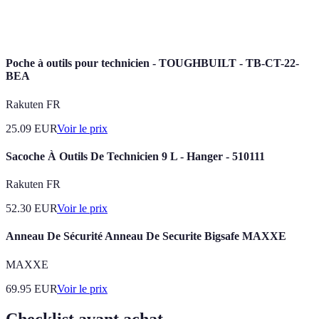
Intelligence
Simulation de l'intelligence humaine par des
Artificielle
machines pour effectuer des tâches.
Poche à outils pour technicien - TOUGHBUILT - TB-CT-22-
BEA
Rakuten FR
25.09
EUR
Voir le prix
Sacoche À Outils De Technicien 9 L - Hanger - 510111
Rakuten FR
52.30
EUR
Voir le prix
Anneau De Sécurité Anneau De Securite Bigsafe MAXXE
MAXXE
69.95
EUR
Voir le prix
Checklist avant achat