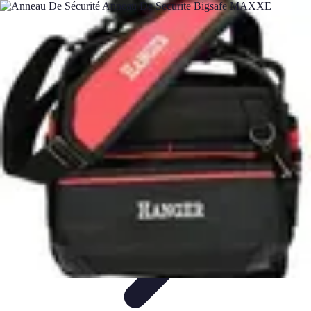
Technicien Sécurité
technicien securite
Tendances
Stratégies
Bonnes Pratiques
Conseils
Client
Technicien Sécurité