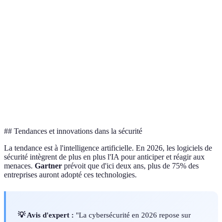
Critère
Norton
Bitdefender
Kaspersky
Facilité
Excellent
Très bon
Bon
d'utilisation
Compatibilité
Très large
Moyenne
Large
Performances
Moyenne
Très bon
Excellent
Support technique
Bon
Très bon
Excellent
## Tendances et innovations dans la sécurité
La tendance est à l'intelligence artificielle. En 2026, les logiciels de
sécurité intègrent de plus en plus l'IA pour anticiper et réagir aux
menaces.
Gartner
prévoit que d'ici deux ans, plus de 75% des
entreprises auront adopté ces technologies.
💡 Avis d'expert :
"La cybersécurité en 2026 repose sur