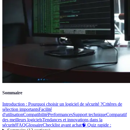
Sommaire
Introduction : Pourquoi choisir un logiciel de sécurité ?
Critères de
sélection importants
Facilité
d'utilisation
Compatibilité
Performances
Support technique
Comparatif
des meilleurs logiciels
Tendances et innovations dans la
sécurité
FAQ
Glossaire
Checklist avant achat
🧠 Quiz rapide :