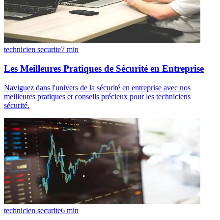
technicien securite
7
min
Les Meilleures Pratiques de Sécurité en Entreprise
Naviguez dans l'univers de la sécurité en entreprise avec nos
meilleures pratiques et conseils précieux pour les techniciens
sécurité.
technicien securite
6
min