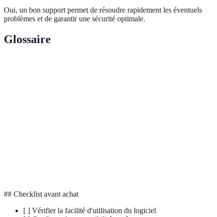
Oui, un bon support permet de résoudre rapidement les éventuels
problèmes et de garantir une sécurité optimale.
Glossaire
Terme
Définition
Protection des systèmes connectés contre les
Cybersécurité
menaces numériques
Intelligence Artificielle, technologie imitant
IA
l'intelligence humaine
Capacité d'un logiciel à fonctionner sur divers
Compatibilité
systèmes
## Checklist avant achat
[ ] Vérifier la facilité d'utilisation du logiciel