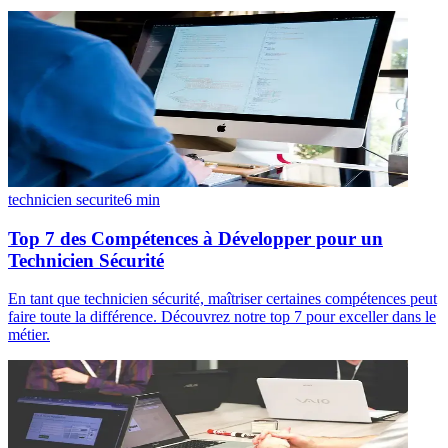
technicien securite
6
min
Top 7 des Compétences à Développer pour un
Technicien Sécurité
En tant que technicien sécurité, maîtriser certaines compétences peut
faire toute la différence. Découvrez notre top 7 pour exceller dans le
métier.