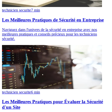
technicien securite
7
min
Les Meilleures Pratiques de Sécurité en Entreprise
Naviguez dans l'univers de la sécurité en entreprise avec nos
meilleures pratiques et conseils précieux pour les techniciens
sécurité.
technicien securite
6
min
Les Meilleures Pratiques pour Évaluer la Sécurité
d'un Site