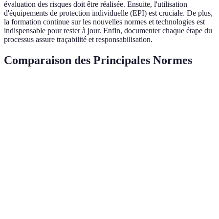
évaluation des risques doit être réalisée. Ensuite, l'utilisation
d'équipements de protection individuelle (EPI) est cruciale. De plus,
la formation continue sur les nouvelles normes et technologies est
indispensable pour rester à jour. Enfin, documenter chaque étape du
processus assure traçabilité et responsabilisation.
Comparaison des Principales Normes
Critère
Norme ISO 45001
Norme CE
Norme OSHA
Portée
International
Européen
Américain
Santé et sécurité
Conformité
Sécurité au
Focus
au travail
produit
travail
Reconnaissance
Alignement
Spécifique
Avantages
mondiale
UE
industrie
Parfait
Idéal pour les
pour
Essentiel aux
Verdict