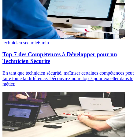
technicien securite
6
min
Top 7 des Compétences à Développer pour un
Technicien Sécurité
En tant que technicien sécurité, maîtriser certaines compétences peut
faire toute la différence. Découvrez notre top 7 pour exceller dans le
métier.