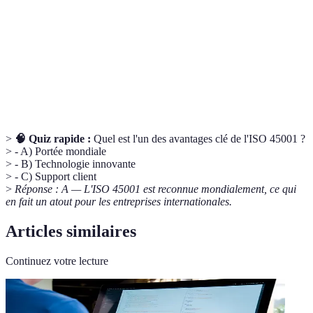
Équipements de protection individuelle,
EPI
indispensables pour assurer la sécurité des
travailleurs
Norme internationale de santé et de sécurité,
ISO 45001
appliquée pour prévenir les accidents au travail
>
🧠 Quiz rapide :
Quel est l'un des avantages clé de l'ISO 45001 ?
> - A) Portée mondiale
> - B) Technologie innovante
> - C) Support client
>
Réponse : A — L'ISO 45001 est reconnue mondialement, ce qui
en fait un atout pour les entreprises internationales.
Articles similaires
Continuez votre lecture