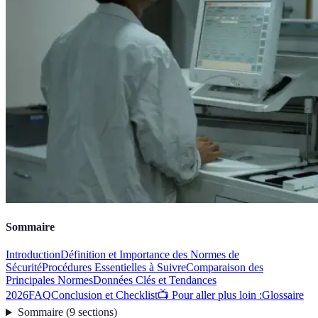
Sommaire
Introduction
Définition et Importance des Normes de
Sécurité
Procédures Essentielles à Suivre
Comparaison des
Principales Normes
Données Clés et Tendances
2026
FAQ
Conclusion et Checklist
📺 Pour aller plus loin :
Glossaire
Sommaire
(
9
sections
)