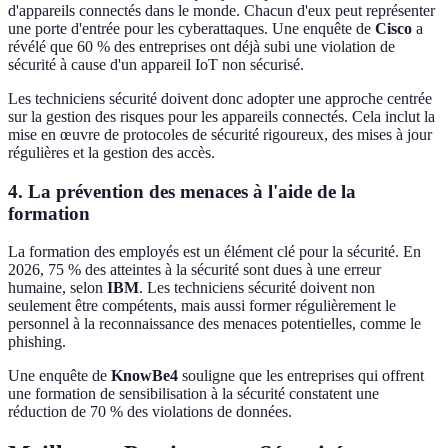
d'appareils connectés dans le monde. Chacun d'eux peut représenter
une porte d'entrée pour les cyberattaques. Une enquête de
Cisco
a
révélé que 60 % des entreprises ont déjà subi une violation de
sécurité à cause d'un appareil IoT non sécurisé.
Les techniciens sécurité doivent donc adopter une approche centrée
sur la gestion des risques pour les appareils connectés. Cela inclut la
mise en œuvre de protocoles de sécurité rigoureux, des mises à jour
régulières et la gestion des accès.
4. La prévention des menaces à l'aide de la
formation
La formation des employés est un élément clé pour la sécurité. En
2026, 75 % des atteintes à la sécurité sont dues à une erreur
humaine, selon
IBM
. Les techniciens sécurité doivent non
seulement être compétents, mais aussi former régulièrement le
personnel à la reconnaissance des menaces potentielles, comme le
phishing.
Une enquête de
KnowBe4
souligne que les entreprises qui offrent
une formation de sensibilisation à la sécurité constatent une
réduction de 70 % des violations de données.