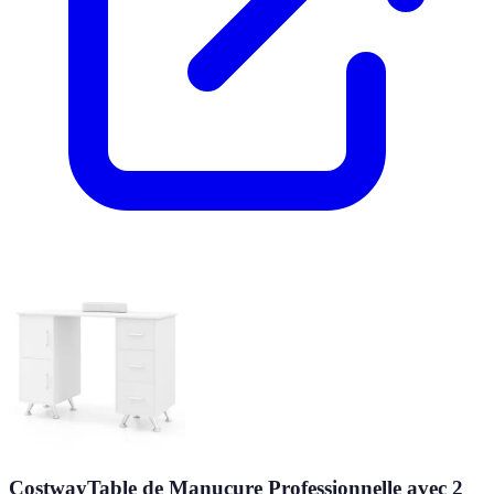
CostwayTable de Manucure Professionnelle avec 2