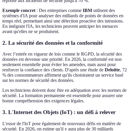
réponse aux incidents de sécurité jusqu'à 70 %.
Exemple concret
: Des entreprises comme
IBM
utilisent des
systèmes d'IA pour analyser des milliards de points de données en
temps réel, permettant ainsi une détection proactive des intrusions.
En intégrant l'IA, les techniciens peuvent anticiper les menaces
avant qu'elles ne se produisent.
2. La sécurité des données et la conformité
Avec l’entrée en vigueur de lois comme le RGPD, la sécurité des
données est devenue une priorité. En 2026, la conformité est non
seulement essentielle pour éviter les amendes, mais aussi pour
renforcer la confiance des clients. D'après une étude de
Deloitte
, 72
% des consommateurs affirment qu'ils choisiraient un service basé
sur les normes de sécurité des données.
Les techniciens doivent donc être en adéquation avec les normes de
sécurité. La formation permanente est essentielle pour assurer une
bonne compréhension des exigences légales.
3. L'Internet des Objets (IoT) : un défi à relever
L'essor de l'IoT pose également de nouveaux défis en matière de
sécurité. En 2026, on estime qu'il y aura plus de 30 milliards