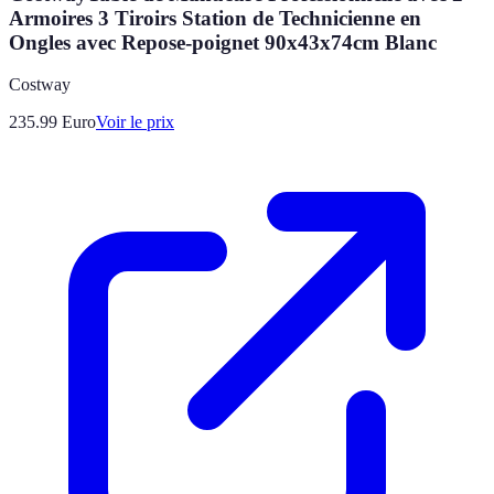
Armoires 3 Tiroirs Station de Technicienne en
Ongles avec Repose-poignet 90x43x74cm Blanc
Costway
235.99
Euro
Voir le prix