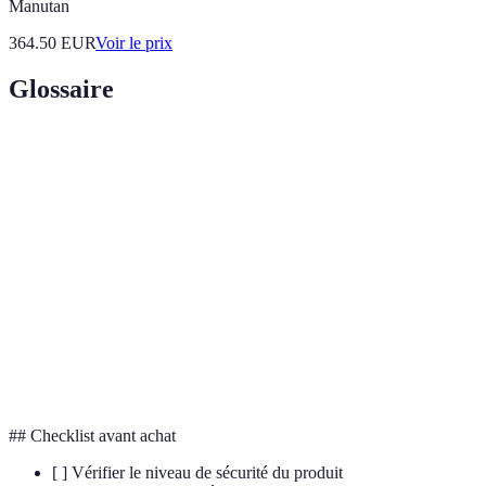
Manutan
364.50
EUR
Voir le prix
Glossaire
Terme
Définition
Technique de fraude visant à obtenir des informations
Phishing
sensibles via des courriels trompeurs.
Centre de sécurité opérationnel, dédié à la surveillance
SOC
des incidents de sécurité.
Internet des Objets, désignant des appareils connectés à
IoT
internet.
## Checklist avant achat
[ ] Vérifier le niveau de sécurité du produit