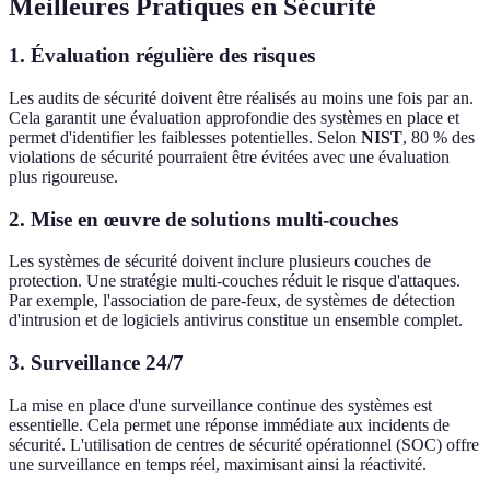
Meilleures Pratiques en Sécurité
1. Évaluation régulière des risques
Les audits de sécurité doivent être réalisés au moins une fois par an.
Cela garantit une évaluation approfondie des systèmes en place et
permet d'identifier les faiblesses potentielles. Selon
NIST
, 80 % des
violations de sécurité pourraient être évitées avec une évaluation
plus rigoureuse.
2. Mise en œuvre de solutions multi-couches
Les systèmes de sécurité doivent inclure plusieurs couches de
protection. Une stratégie multi-couches réduit le risque d'attaques.
Par exemple, l'association de pare-feux, de systèmes de détection
d'intrusion et de logiciels antivirus constitue un ensemble complet.
3. Surveillance 24/7
La mise en place d'une surveillance continue des systèmes est
essentielle. Cela permet une réponse immédiate aux incidents de
sécurité. L'utilisation de centres de sécurité opérationnel (SOC) offre
une surveillance en temps réel, maximisant ainsi la réactivité.