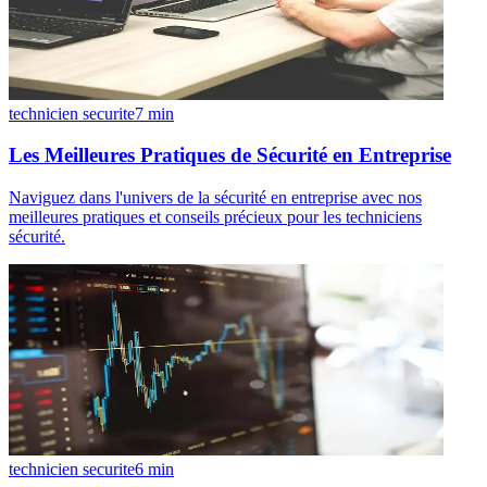
technicien securite
7
min
Les Meilleures Pratiques de Sécurité en Entreprise
Naviguez dans l'univers de la sécurité en entreprise avec nos
meilleures pratiques et conseils précieux pour les techniciens
sécurité.
technicien securite
6
min