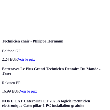
(Intelligence
à effectuer des tâches cognitives.
Artificielle)
Ensemble des mesures visant à protéger les
Cybersécurité
systèmes informatiques des attaques et des
violations de données.
Technicien chair - Philippe Hermann
Belfond GF
2.24
EUR
Voir le prix
Betteraves Le Plus Grand Technicien Dentaire Du Monde -
Tasse
Rakuten FR
16.99
EUR
Voir le prix
NONE CAT Caterpillar ET 2025A logiciel technicien
électronique Caterpillar 1 PC installation gratuite