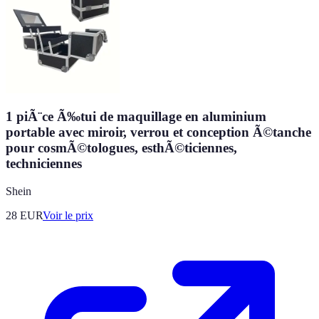
1 piÃ¨ce Ã‰tui de maquillage en aluminium
portable avec miroir, verrou et conception Ã©tanche
pour cosmÃ©tologues, esthÃ©ticiennes,
techniciennes
Shein
28
EUR
Voir le prix