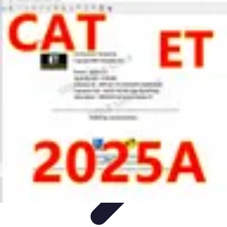
Technicien Sécurité
technicien securite
Tendances
Stratégies
Bonnes Pratiques
Conseils
Client
Technicien Sécurité