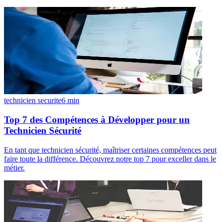
technicien securite
6
min
Top 7 des Compétences à Développer pour un
Technicien Sécurité
En tant que technicien sécurité, maîtriser certaines compétences peut
faire toute la différence. Découvrez notre top 7 pour exceller dans le
métier.