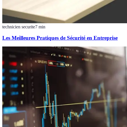
technicien securite
7
min
Les Meilleures Pratiques de Sécurité en Entreprise