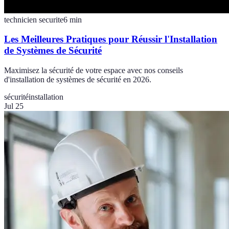
technicien securite
6
min
Les Meilleures Pratiques pour Réussir l'Installation
de Systèmes de Sécurité
Maximisez la sécurité de votre espace avec nos conseils
d'installation de systèmes de sécurité en 2026.
sécurité
installation
Jul 25