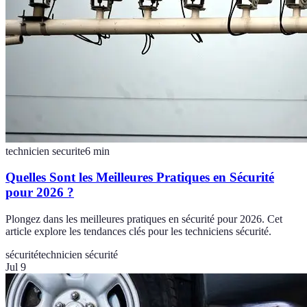
technicien securite
6
min
Quelles Sont les Meilleures Pratiques en Sécurité
pour 2026 ?
Plongez dans les meilleures pratiques en sécurité pour 2026. Cet
article explore les tendances clés pour les techniciens sécurité.
sécurité
technicien sécurité
Jul 9