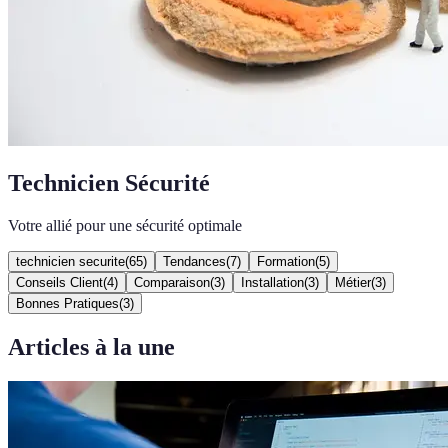
Technicien Sécurité
Votre allié pour une sécurité optimale
technicien securite
(
65
)
Tendances
(
7
)
Formation
(
5
)
Conseils Client
(
4
)
Comparaison
(
3
)
Installation
(
3
)
Métier
(
3
)
Bonnes Pratiques
(
3
)
Articles à la une