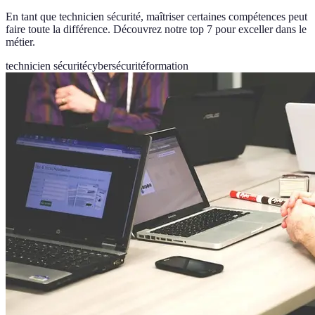
En tant que technicien sécurité, maîtriser certaines compétences peut
faire toute la différence. Découvrez notre top 7 pour exceller dans le
métier.
technicien sécurité
cybersécurité
formation