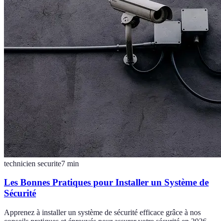
technicien securite
7
min
Les Bonnes Pratiques pour Installer un Système de
Sécurité
Apprenez à installer un système de sécurité efficace grâce à nos