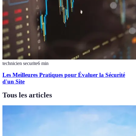
technicien securite
6
min
Les Meilleures Pratiques pour Évaluer la Sécurité
d'un Site
Tous les articles