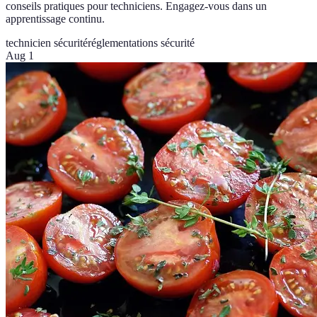
conseils pratiques pour techniciens. Engagez-vous dans un
apprentissage continu.
technicien sécurité
réglementations sécurité
Aug 1