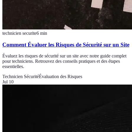
technicien securite
6
min
Comment Évaluer les Risques de Sécurité sur un Site
Évaluez les risques de sécurité sur un site avec notre guide complet
pour techniciens. Retrouvez des conseils pratiques et des étapes
essentielles.
Technicien Sécurité
Évaluation des Risques
Jul 10