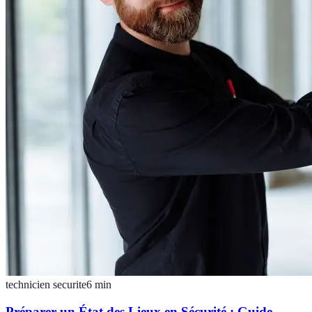
technicien securite
6
min
Préparer un État des Lieux en Sécurité : Guide