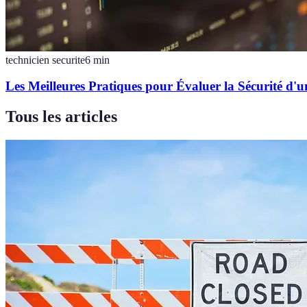
technicien securite
6
min
Les Meilleures Pratiques pour Évaluer la Sécurité d'u
Tous les articles