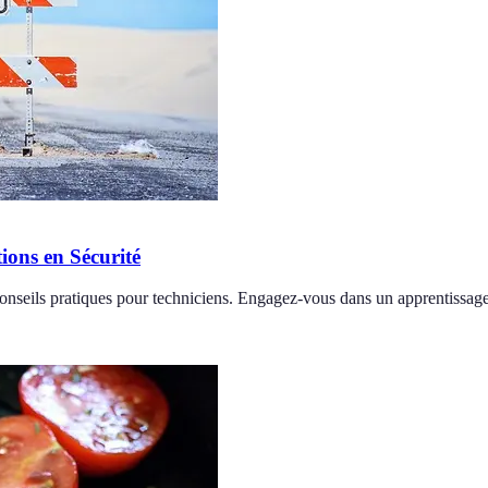
ions en Sécurité
 conseils pratiques pour techniciens. Engagez-vous dans un apprentissag