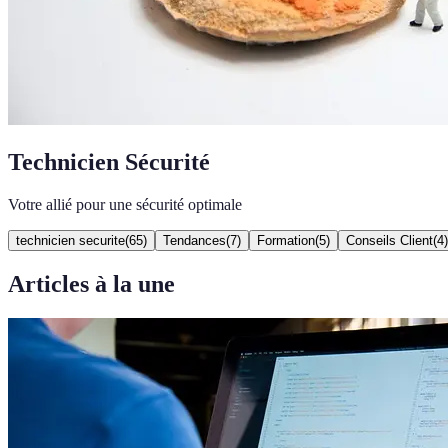
Technicien Sécurité
Votre allié pour une sécurité optimale
technicien securite
(
65
)
Tendances
(
7
)
Formation
(
5
)
Conseils Client
(
4
)
Articles à la une