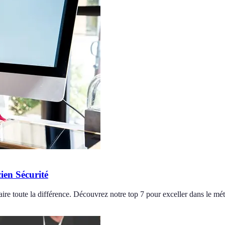
ien Sécurité
aire toute la différence. Découvrez notre top 7 pour exceller dans le mét