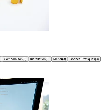
Comparaison
(
3
)
Installation
(
3
)
Métier
(
3
)
Bonnes Pratiques
(
3
)