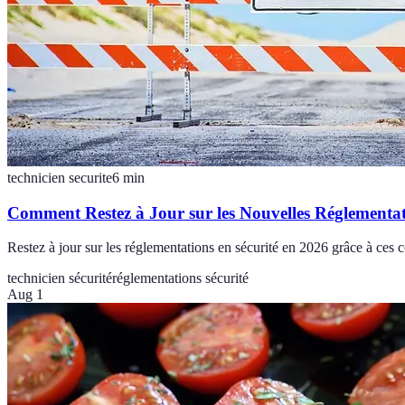
technicien securite
6
min
Comment Restez à Jour sur les Nouvelles Réglementat
Restez à jour sur les réglementations en sécurité en 2026 grâce à ces
technicien sécurité
réglementations sécurité
Aug 1