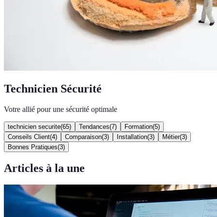
Technicien Sécurité
Votre allié pour une sécurité optimale
technicien securite
(
65
)
Tendances
(
7
)
Formation
(
5
)
Conseils Client
(
4
)
Comparaison
(
3
)
Installation
(
3
)
Métier
(
3
)
Bonnes Pratiques
(
3
)
Articles à la une