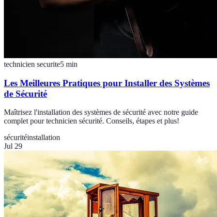
technicien securite
5
min
Les Meilleures Pratiques pour Installer des Systèmes
de Sécurité
Maîtrisez l'installation des systèmes de sécurité avec notre guide
complet pour technicien sécurité. Conseils, étapes et plus!
sécurité
installation
Jul 29