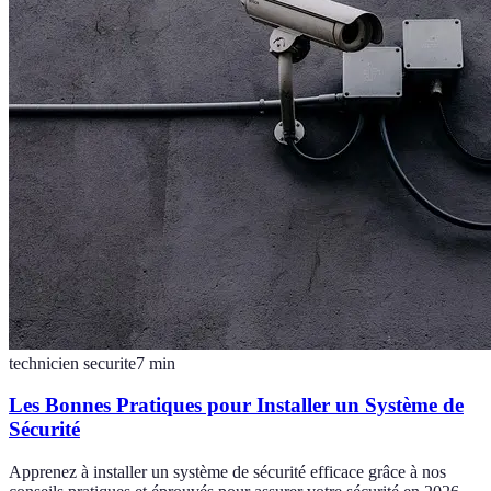
technicien securite
7
min
Les Bonnes Pratiques pour Installer un Système de
Sécurité
Apprenez à installer un système de sécurité efficace grâce à nos