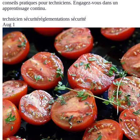
conseils pratiques pour techniciens. Engagez-vous dans un
apprentissage continu.
technicien sécurité
réglementations sécurité
Aug 1