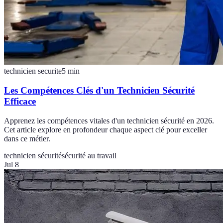
technicien securite
5
min
Les Compétences Clés d'un Technicien Sécurité
Efficace
Apprenez les compétences vitales d'un technicien sécurité en 2026.
Cet article explore en profondeur chaque aspect clé pour exceller
dans ce métier.
technicien sécurité
sécurité au travail
Jul 8