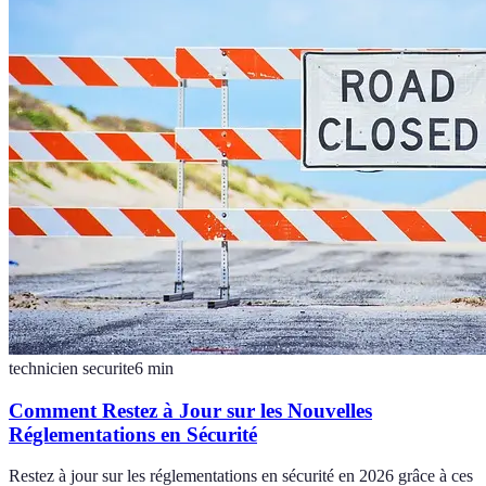
technicien securite
6
min
Comment Restez à Jour sur les Nouvelles
Réglementations en Sécurité
Restez à jour sur les réglementations en sécurité en 2026 grâce à ces