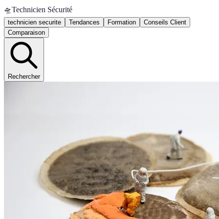
🛸
Technicien Sécurité
technicien securite
Tendances
Formation
Conseils Client
Comparaison
Rechercher