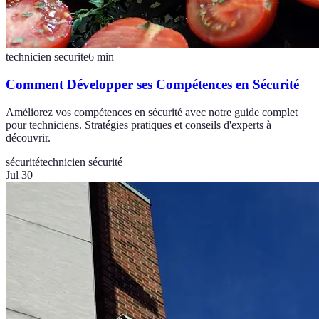
technicien securite
6
min
Comment Développer ses Compétences en Sécurité
Améliorez vos compétences en sécurité avec notre guide complet
pour techniciens. Stratégies pratiques et conseils d'experts à
découvrir.
sécurité
technicien sécurité
Jul 30