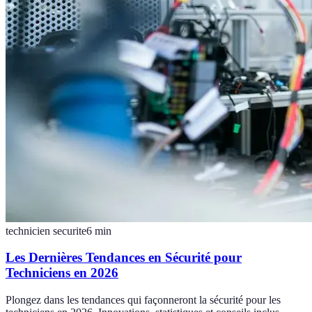
technicien securite
6
min
Les Dernières Tendances en Sécurité pour
Techniciens en 2026
Plongez dans les tendances qui façonneront la sécurité pour les