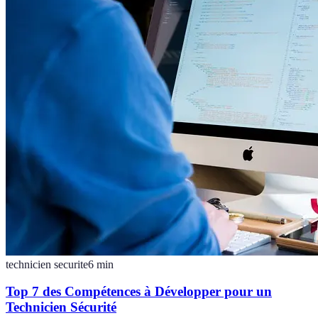
technicien securite
6
min
Top 7 des Compétences à Développer pour un
Technicien Sécurité