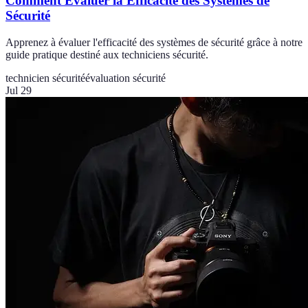
Comment Évaluer la Efficacité des Systèmes de
Sécurité
Apprenez à évaluer l'efficacité des systèmes de sécurité grâce à notre
guide pratique destiné aux techniciens sécurité.
technicien sécurité
évaluation sécurité
Jul 29