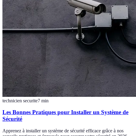
technicien securite
7
min
Les Bonnes Pratiques pour Installer un Système de
Sécurité
Apprenez à installer un système de sécurité efficace grâce à nos