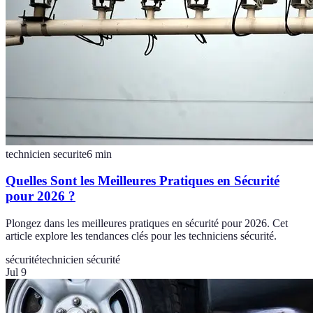
technicien securite
6
min
Quelles Sont les Meilleures Pratiques en Sécurité
pour 2026 ?
Plongez dans les meilleures pratiques en sécurité pour 2026. Cet
article explore les tendances clés pour les techniciens sécurité.
sécurité
technicien sécurité
Jul 9