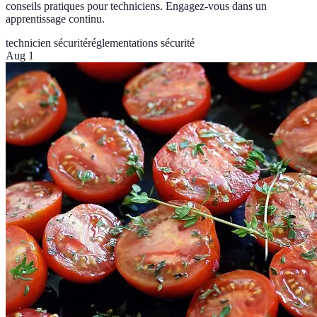
conseils pratiques pour techniciens. Engagez-vous dans un
apprentissage continu.
technicien sécurité
réglementations sécurité
Aug 1