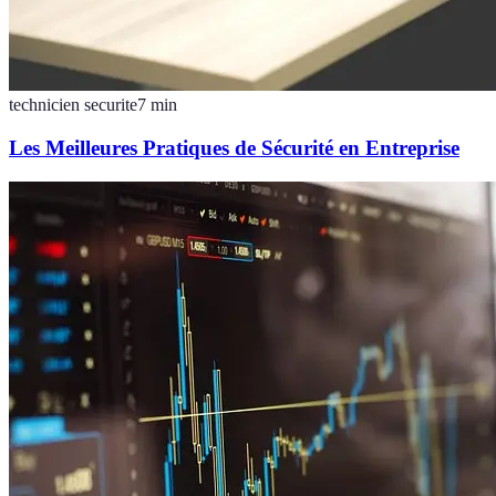
technicien securite
7
min
Les Meilleures Pratiques de Sécurité en Entreprise