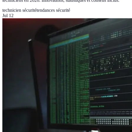
techniciens en 2026. Innovations, statistiques et conseils inclus.
technicien sécurité
tendances sécurité
Jul 12