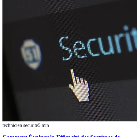
technicien securite
5
min