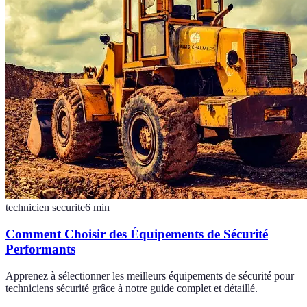
technicien securite
6
min
Comment Choisir des Équipements de Sécurité
Performants
Apprenez à sélectionner les meilleurs équipements de sécurité pour
techniciens sécurité grâce à notre guide complet et détaillé.