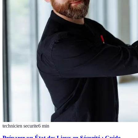
technicien securite
6
min
Préparer un État des Lieux en Sécurité : Guide