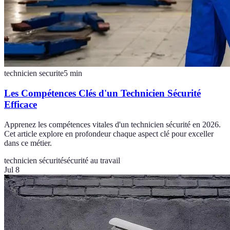
technicien securite
5
min
Les Compétences Clés d'un Technicien Sécurité
Efficace
Apprenez les compétences vitales d'un technicien sécurité en 2026.
Cet article explore en profondeur chaque aspect clé pour exceller
dans ce métier.
technicien sécurité
sécurité au travail
Jul 8