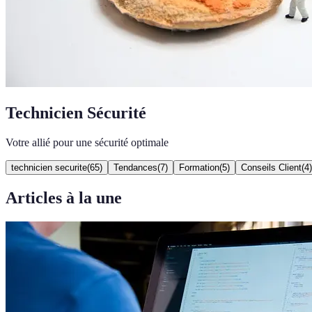
Technicien Sécurité
Votre allié pour une sécurité optimale
technicien securite
(
65
)
Tendances
(
7
)
Formation
(
5
)
Conseils Client
(
4
)
Articles à la une