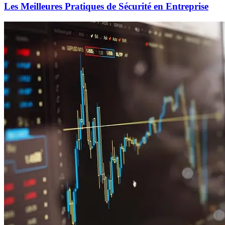
Les Meilleures Pratiques de Sécurité en Entreprise