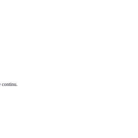
e continu.