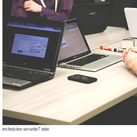
technicien securite
7
min